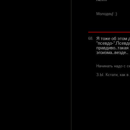
Молодец! :)
68.
Я тоже об этом 
"псевдо-".Псевд
правдиво..такая
эгоизма..везде..
Начинать надо с се
З.Ы. Кстати, как в