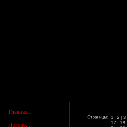
Главная...
Страницы:
1
2
3
|
|
17
18
|
Логово...