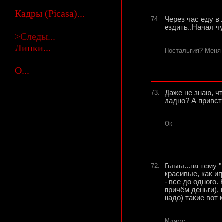
Кадры (Picasa)...
74.
Через час еду в
ездить..Начал ч
>Следы...
Линки...
Ностальгия? Меня в
О...
73.
Даже не знаю, чт
ладно? А привст
Ок
72.
Гыыы...на тему "
красивые, как иг
- все до одного.
причём деньги),
надо) такие вот
Мдямс...