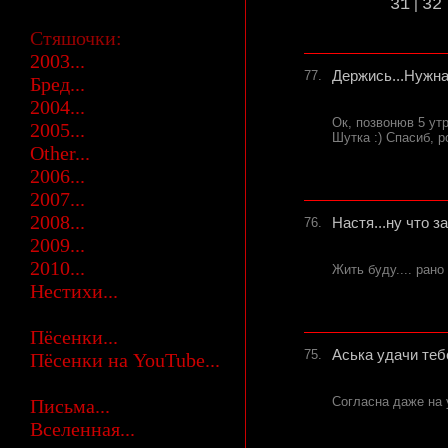
31
32
|
Стяшочки:
2003...
77.
Держись...Нужна
Бред...
2004...
Ок, позвонюв 5 утра
2005...
Шутка :) Спасиб, р
Other...
2006...
2007...
2008...
76.
Настя...ну что з
2009...
2010...
Жить буду.... рано 
Нестихи...
Пёсенки...
75.
Аська удачи теб
Пёсенки на YouTube...
Согласна даже на у
Письма...
Вселенная...