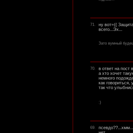
71.
ну вот=(( Защит
всего...Эх...
Зато вумный будеш
70.
в ответ на пост в
а хто хочет таку
немного подожде
как говориться, 
так что улыбнись
:)
69.
псевдо??...хмм..
нет....